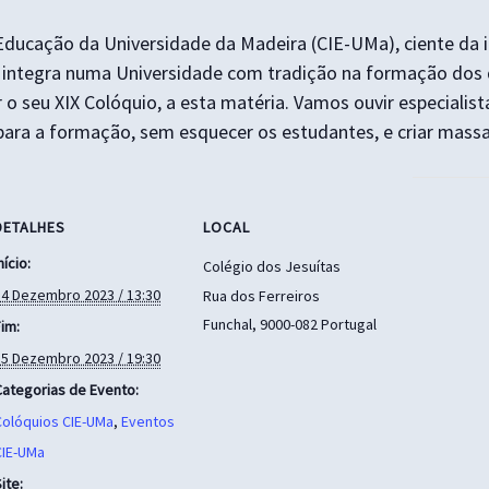
Educação da Universidade da Madeira (CIE-UMa), ciente da 
se integra numa Universidade com tradição na formação dos
 seu XIX Colóquio, a esta matéria. Vamos ouvir especialist
ra a formação, sem esquecer os estudantes, e criar massa c
DETALHES
LOCAL
nício:
Colégio dos Jesuítas
14 Dezembro 2023 / 13:30
Rua dos Ferreiros
Funchal
,
9000-082
Portugal
im:
15 Dezembro 2023 / 19:30
Categorias de Evento:
Colóquios CIE-UMa
,
Eventos
CIE-UMa
ite: