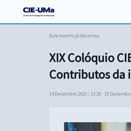
Skip
to
« Todos os Eventos
content
Este evento já decorreu.
XIX Colóquio CI
Contributos da 
14 Dezembro 2023 / 13:30
-
15 Dezembro 