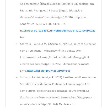
Adolescentes: A Ética do Cuidado Familiar e Educacional em
Pauta. In L. Rodrigues & J. Sousa (Orgs.),
Educação e
Desenvolvimento Comunitário
(pp. 308-316)
.
Imprensa
Académica. ISBN: 978-989-54390-7-2.
https://doi.org/10.34640/universidademadeira2023soaresbas
tos
Soares, R., Sousa, J. M., & Souza, S. (2023). A Educação Superior
como Mercadoria: Política Económica de Estado e
Instrumento de Formação de Identidade In
Pedagogia: A
Ciência da Educação
(pp. 184-205). Editora Conhecimento
Livre.
https://doi.org/10.37423/230207308
Sousa, V., & Kot-Kotecki, A. F. (2023). Um Percurso Formativo no
Sentido da Ecocidadania: Práticas de Educação pela Arte
com Futuros Profissionais de Educação. In I. Valente (Ed.),
Ecocidadania e Desenvolvimento Sustentável: Diálogo para
uma Escola Cidadã
(pp. 97–124). Mente Aberta.