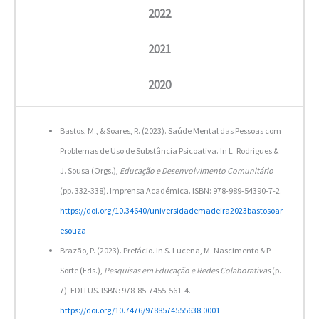
2022
2021
2020
Bastos, M., & Soares, R. (2023). Saúde Mental das Pessoas com
Problemas de Uso de Substância Psicoativa. In L. Rodrigues &
J. Sousa (Orgs.),
Educação e Desenvolvimento Comunitário
(pp. 332-338)
.
Imprensa Académica. ISBN: 978-989-54390-7-2.
https://doi.org/10.34640/universidademadeira2023bastosoar
esouza
Brazão, P. (2023). Prefácio. In S. Lucena, M. Nascimento & P.
Sorte (Eds.),
Pesquisas em Educação e Redes Colaborativas
(p.
7). EDITUS. ISBN: 978-85-7455-561-4.
https://doi.org/10.7476/9788574555638.0001