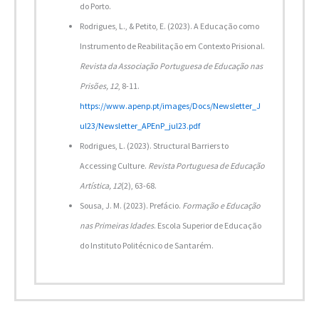
do Porto.
Rodrigues, L., & Petito, E. (2023). A Educação como
Instrumento de Reabilitação em Contexto Prisional.
Revista da Associação Portuguesa de Educação nas
Prisões, 12
, 8-11.
https://www.apenp.pt/images/Docs/Newsletter_J
ul23/Newsletter_APEnP_jul23.pdf
Rodrigues, L. (2023). Structural Barriers to
Accessing Culture.
Revista Portuguesa de Educação
Artística, 12
(2), 63-68.
Sousa, J. M. (2023). Prefácio.
Formação e Educação
nas Primeiras Idades
. Escola Superior de Educação
do Instituto Politécnico de Santarém.