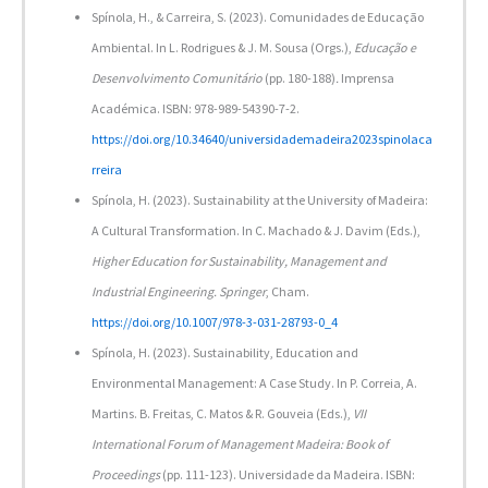
Spínola, H., & Carreira, S. (2023). Comunidades de Educação
Ambiental. In L. Rodrigues & J. M. Sousa (Orgs.),
Educação e
Desenvolvimento Comunitário
(pp. 180-188)
.
Imprensa
Académica. ISBN: 978-989-54390-7-2.
https://doi.org/10.34640/universidademadeira2023spinolaca
rreira
Spínola, H. (2023). Sustainability at the University of Madeira:
A Cultural Transformation. In C. Machado & J. Davim (Eds.),
Higher Education for Sustainability, Management and
Industrial Engineering. Springer
, Cham.
https://doi.org/10.1007/978-3-031-28793-0_4
Spínola, H. (2023). Sustainability, Education and
Environmental Management: A Case Study. In P. Correia, A.
Martins. B. Freitas, C. Matos & R. Gouveia (Eds.),
VII
International Forum of Management Madeira: Book of
Proceedings
(pp. 111-123). Universidade da Madeira. ISBN: