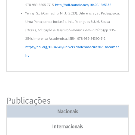
978‐989‐8805‐77‐5.
http://hdl.handle.net/10400.13/5138
Yenny, S., & Camacho, M. J. (2023). Diferenciação Pedagógica:
Uma Porta para a Inclusão. In L. Rodrigues & J. M. Sousa
(Orgs.),
Educação e Desenvolvimento Comunitário
(pp. 235-
254)
.
Imprensa Académica. ISBN: 978-989-54390-7-2.
https://doi.org/10.34640/universidademadeira2023sacamac
ho
Publicações
Nacionais
Internacionais