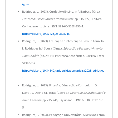
igues
Rodrigues, L. (2023). Currículo e Ensino. In F. Barbosa (Org.),
Educação: Desenvolver e Potencializar
(pp. 115-127). Editora
Conhecimento Livre. ISBN: 978-65-5367-356-4.
https://doi.org/10.37423/230808046
Rodrigues, L. (2023). Educação e Intervenção Comunitária. In
L. Rodrigues & J. Sousa (Orgs.),
Educação e Desenvolvimento
Comunitário
(pp. 29-44). Imprensa Académica. ISBN: 978-989-
54390-7-2.
https://doi.org/10.34640/universidademadeira2023rodrigues
1
Rodrigues, L. (2023). Filosofia, Educação e Currículo. In D.
Naval, J. Osorio & L. Rojas (Coords.),
Desarollo de la Identidad y
buen Carácter
(pp. 235-246). Dykinson. ISBN: 978-84-1122-661-
5.
Rodrigues, L. (2023). Pedagogia Universitária: A Reflexão como