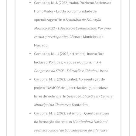
Camacho, M. J. (2022, maio). Do Homo Sapiens ao
Homo Viator – Escola ou Comunidade de
Aprendizagem? In
II Seminário de Educação
Machico 2022 – Educação e Comunidade: Por uma
escola que cria pontes.
Câmara Municipal de
Machico.
Camacho, M.J.J (2022, setembro). Inovação e
Inclusão: Políticas, Práticas e Cultura. In
XVI
Congresso da SPCE – Educação e Cidades
. Lisboa.
Cardona, M. J. (2022, junho). Apresentação do
projeto “NAMORArte+, por relações igualitárias e
livres de violência. In
Sessão Pública Graal / Câmara
Municipal da Chamusca
. Santarém.
Cardona, M. J. (2022, setembro). Questões atuais
da formação docente.
In I Conferência Nacional
Formação Inicial de Educadores/as de infância e