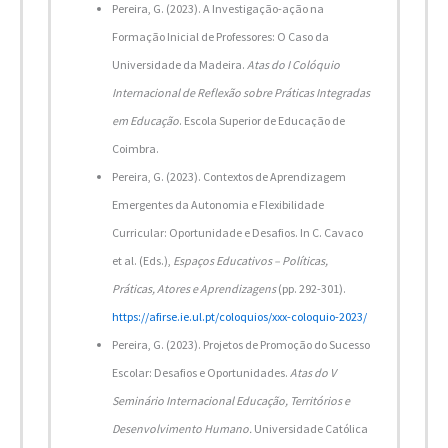
Pereira, G. (2023). A Investigação-ação na
Formação Inicial de Professores: O Caso da
Universidade da Madeira.
Atas do I Colóquio
Internacional de Reflexão sobre Práticas Integradas
em Educação
. Escola Superior de Educação de
Coimbra.
Pereira, G. (2023). Contextos de Aprendizagem
Emergentes da Autonomia e Flexibilidade
Curricular: Oportunidade e Desafios. In C. Cavaco
et al. (Eds.),
Espaços Educativos – Políticas,
Práticas, Atores e Aprendizagens
(pp. 292-301).
https://afirse.ie.ul.pt/coloquios/xxx-coloquio-2023/
Pereira, G. (2023). Projetos de Promoção do Sucesso
Escolar: Desafios e Oportunidades.
Atas do V
Seminário Internacional Educação, Territórios e
Desenvolvimento Humano.
Universidade Católica