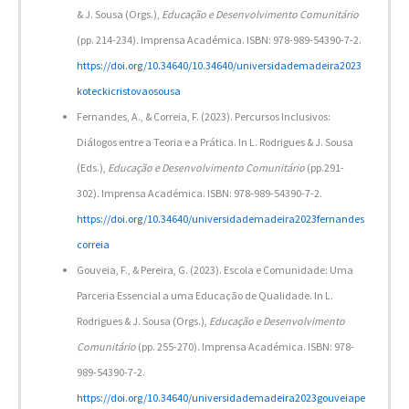
& J. Sousa (Orgs.),
Educação e Desenvolvimento Comunitário
(pp. 214-234)
.
Imprensa Académica. ISBN: 978-989-54390-7-2.
https://doi.org/10.34640/10.34640/universidademadeira2023
koteckicristovaosousa
Fernandes, A., & Correia, F. (2023). Percursos Inclusivos:
Diálogos entre a Teoria e a Prática. In L. Rodrigues & J. Sousa
(Eds.),
Educação e Desenvolvimento Comunitário
(pp.291-
302)
.
Imprensa Académica. ISBN: 978-989-54390-7-2.
https://doi.org/10.34640/universidademadeira2023fernandes
correia
Gouveia, F., & Pereira, G. (2023). Escola e Comunidade: Uma
Parceria Essencial a uma Educação de Qualidade. In L.
Rodrigues & J. Sousa (Orgs.),
Educação e Desenvolvimento
Comunitário
(pp. 255-270)
.
Imprensa Académica. ISBN: 978-
989-54390-7-2.
https://doi.org/10.34640/universidademadeira2023gouveiape