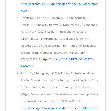
https://doi.org/10.34640/universidademadeira2023petitorodri
gues
Regateiro, F., Correia, A., Brehm, A., Reis, D., Semedo, D.,
Pereira, E., Spínola, H., Barreto, J., Nascimento, J., Mendonça,
M., & Silva, N. (2023). Aging in Africa: Challenges and
Opportunities – The Particular Case of Cabo Verde. In P.
Oliveira & J. Malva (Eds.), Aging: From Fundamental Biology
to Societal Impact (pp. 49-65). Academic Press. ISBN:
9780128237618.
https://doi.org/10.1016/B978-0-12-823761-
8.00011-2
Rocha, S., & Rodrigues, L. (2023). Educação Profissional nas
Prisões: Experiência e Ideias de Portugal para Solução da Crise
do Sistema Prisional do Brasil. In L. Rodrigues & J. Sousa
(Orgs.),
Educação e Desenvolvimento Comunitário
(pp. 60-76)
.
Imprensa Académica. ISBN: 978-989-54390-7-2.
https://doi.org/10.34640/universidademadeira2023rocharodr