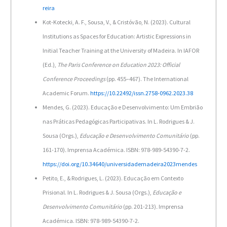
reira
Kot-Kotecki, A. F., Sousa, V., & Cristóvão, N. (2023). Cultural
Institutions as Spaces for Education: Artistic Expressions in
Initial Teacher Training at the University of Madeira. In IAFOR
(Ed.),
The Paris Conference on Education 2023: Official
Conference Proceedings
(pp. 455–467). The International
Academic Forum.
https://10.22492/issn.2758-0962.2023.38
Mendes, G. (2023). Educação e Desenvolvimento: Um Embrião
nas Práticas Pedagógicas Participativas. In L. Rodrigues & J.
Sousa (Orgs.),
Educação e Desenvolvimento Comunitário
(pp.
161-170)
.
Imprensa Académica. ISBN: 978-989-54390-7-2.
https://doi.org/10.34640/universidademadeira2023mendes
Petito, E., & Rodrigues, L. (2023). Educação em Contexto
Prisional. In L. Rodrigues & J. Sousa (Orgs.),
Educação e
Desenvolvimento Comunitário
(pp. 201-213)
.
Imprensa
Académica. ISBN: 978-989-54390-7-2.