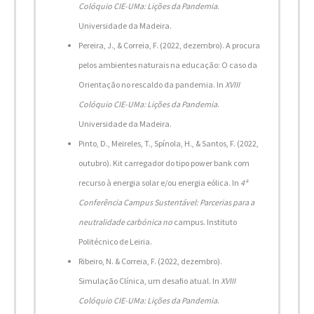
Colóquio CIE-UMa: Lições da Pandemia
.
Universidade da Madeira.
Pereira, J., & Correia, F. (2022, dezembro). A procura
pelos ambientes naturais na educação: O caso da
Orientação no rescaldo da pandemia. In
XVIII
Colóquio CIE-UMa: Lições da Pandemia
.
Universidade da Madeira.
Pinto, D., Meireles, T., Spínola, H., & Santos, F. (2022,
outubro). Kit carregador do tipo power bank com
recurso à energia solar e/ou energia eólica. In
4ª
Conferência Campus Sustentável: Parcerias para a
neutralidade carbónica no
campus. Instituto
Politécnico de Leiria.
Ribeiro, N. & Correia, F. (2022, dezembro).
Simulação Clínica, um desafio atual. In
XVIII
Colóquio CIE-UMa: Lições da Pandemia
.