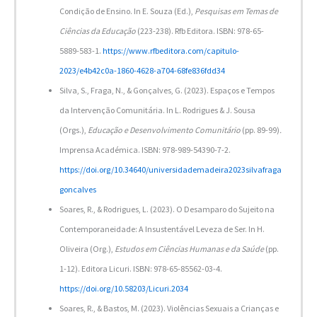
Condição de Ensino. In E. Souza (Ed.),
Pesquisas em Temas de
Ciências da Educação
(223-238). Rfb Editora. ISBN: 978-65-
5889-583-1.
https://www.rfbeditora.com/capitulo-
2023/e4b42c0a-1860-4628-a704-68fe836fdd34
Silva, S., Fraga, N., & Gonçalves, G. (2023). Espaços e Tempos
da Intervenção Comunitária. In L. Rodrigues & J. Sousa
(Orgs.),
Educação e Desenvolvimento Comunitário
(pp. 89-99)
.
Imprensa Académica. ISBN: 978-989-54390-7-2.
https://doi.org/10.34640/universidademadeira2023silvafraga
goncalves
Soares, R., & Rodrigues, L. (2023). O Desamparo do Sujeito na
Contemporaneidade: A Insustentável Leveza de Ser. In H.
Oliveira (Org.),
Estudos em Ciências Humanas e da Saúde
(pp.
1-12). Editora Licuri. ISBN: 978-65-85562-03-4.
https://doi.org/10.58203/Licuri.2034
Soares, R., & Bastos, M. (2023). Violências Sexuais a Crianças e