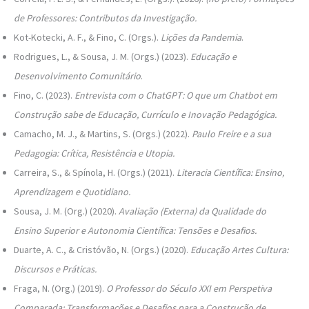
de Professores: Contributos da Investigação.
Kot-Kotecki, A. F., & Fino, C. (Orgs.).
Lições da Pandemia
.
Rodrigues, L., & Sousa, J. M. (Orgs.) (2023).
Educação e
Desenvolvimento Comunitário
.
Fino, C. (2023).
Entrevista com o ChatGPT: O que um Chatbot em
Construção sabe de Educação, Currículo e Inovação Pedagógica.
Camacho, M. J., & Martins, S. (Orgs.) (2022).
Paulo Freire e a sua
Pedagogia: Crítica, Resistência e Utopia.
Carreira, S., & Spínola, H. (Orgs.) (2021).
Literacia Científica: Ensino,
Aprendizagem e Quotidiano.
Sousa, J. M. (Org.) (2020).
Avaliação (Externa) da Qualidade do
Ensino Superior e Autonomia Científica: Tensões e Desafios.
Duarte, A. C., & Cristóvão, N. (Orgs.) (2020).
Educação Artes Cultura:
Discursos e Práticas.
Fraga, N. (Org.) (2019).
O Professor do Século XXI em Perspetiva
Comparada: Transformações e Desafios para a Construção de