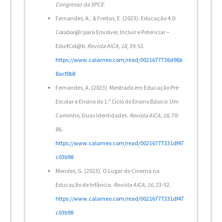
Congresso da SPCE
.
Fernandes, A., & Freitas, E. (2023). Educação 4.0:
Colabor@r para Envolver, Incluir e Potenciar –
Edu4Col@b.
Revista AICA, 18
, 39-51.
https://www.calameo.com/read/0021677736d96b
8acf0b8
Fernandes, A. (2023). Mestrado em Educação Pré-
Escolar e Ensino do 1.º Ciclo do Ensino Básico: Um
Caminho, Duas Identidades.
Revista AICA, 16
, 70-
86.
https://www.calameo.com/read/00216777331df47
c03b98
Mendes, G. (2023). O Lugar do Cinema na
Educação de Infância.
Revista AICA, 16,
23-32.
https://www.calameo.com/read/00216777331df47
c03b98